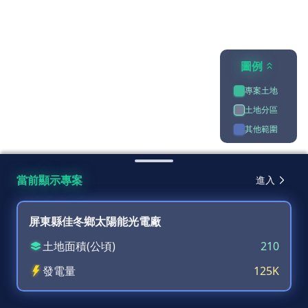
圖例
專案土地
土地分區
其他範圍
當前顯示專案
進入
屏東縣佳冬鄉太陽能光電廠
土地面積(公頃)
210
發電量
125K